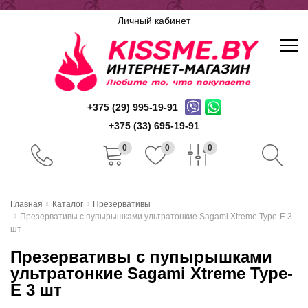
Личный кабинет
+375 (29) 995-19-91
+375 (33) 695-19-91
0
0
0
Главная
Главная
Каталог
Презервативы
Презервативы с пупырышками ультратонкие Sagami Xtreme Type-E 3
Каталог
шт
Презервативы с пупырышками
Доставка и оплата
ультратонкие Sagami Xtreme Type-
Скидочная система
E 3 шт