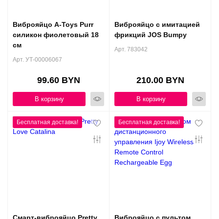
Виброяйцо A-Toys Purr
Виброяйцо с имитацией
силикон фиолетовый 18
фрикций JOS Bumpy
см
Арт. 783042
Арт. УТ-00006067
99.60 BYN
210.00 BYN
В корзину
В корзину
Смарт-виброяйцо Pretty
Виброяйцо с пультом