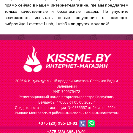
прямо сейчас в нашем интернет-магазине, где мы предлагаем
только качественные и безопасные товары. Не упустите
возможность испытать новые ощущения с помощью
виброяйца Lovense Lush, Lush3 или других моделей!
2026 © Индивидуальный предприниматель Сесликов Вадим
Валерьевич
УНП 790575472
Регистрационный номер в торговом реестре Республики
Беларусь: 776503 от 05.05.2026 г
Cвидетельство о регистрации: № 0885557 от 24 июня 2024 г.
Выдано Могилевским районным исполнительным комитетом
+375 (29) 995-19-91
+375 (33) 695-19-91