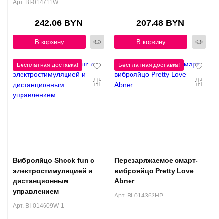
Арт. BI-014711W
242.06 BYN
207.48 BYN
В корзину
В корзину
Виброяйцо Shock fun с
Перезаряжаемое смарт-
электростимуляцией и
виброяйцо Pretty Love
дистанционным
Abner
управлением
Арт. BI-014362HP
Арт. BI-014609W-1