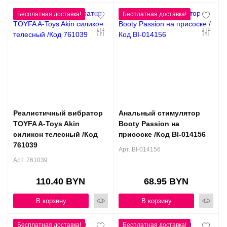
Реалистичный вибратор
Анальный стимулятор
TOYFA A-Toys Akin
Booty Passion на
силикон телесный /Код
присоске /Код BI-014156
761039
Арт. BI-014156
Арт. 761039
110.40 BYN
68.95 BYN
В корзину
В корзину