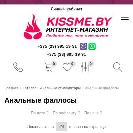
Личный кабинет
+375 (29) 995-19-91
+375 (33) 695-19-91
0
0
0
Главная
Главная
Каталог
Анальные стимуляторы
Анальные фаллосы
Каталог
Анальные фаллосы
Доставка и оплата
По дате
По алфавиту
По цене
Скидочная система
Показывать по:
товаров на странице