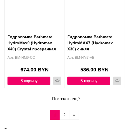
Гидропомпа Bathmate
Гидропомпа Bathmate
HydroMax9 (Hydromax
HydroMAX7 (Hydromax
X40) Crystal прозрачная
X30) синяя
Арт. BM-HM9-CC
Арт. BM-HM7-AB
674.00 BYN
586.00 BYN
В корзину
В корзину
Показать ещё
1
2
»