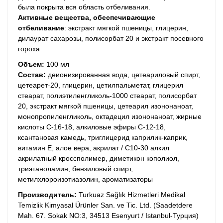
была покрыта вся область отбеливания.
Активные вещества, обеспечивающие
отбеливание
: экстракт мягкой пшеницы, глицерин,
дилаурат сахарозы, полисорбат 20 и экстракт посевного
гороха
Объем:
100 мл
Состав
:
деионизированная вода, цетеариловый спирт,
цетеарет-20, глицерин, цетилпальметат, глицерил
стеарат, полиэтиленгликоль-1000 стеарат, полисорбат
20, экстракт мягкой пшеницы, цетеарил изононаноат,
монопропиленгликоль, октадецил изононаноат, жирные
кислоты C-16-18, алкиловые эфиры C-12-18,
ксантановая камедь, триглицерид каприлик-каприк,
витамин Е, алое вера, акрилат / С10-30 алкил
акрилатный кроссполимер, диметикон кополиол,
триэтаноламин, бензиловый спирт,
метилхлороизотиазолин, ароматизаторы
Производитель
:
Turkuaz Sağlık Hizmetleri Medikal
Temizlik Kimyasal Ürünler San. ve Tic. Ltd. (Saadetdere
Mah. 67. Sokak NO:3, 34513 Esenyurt / Istanbul-Турция)