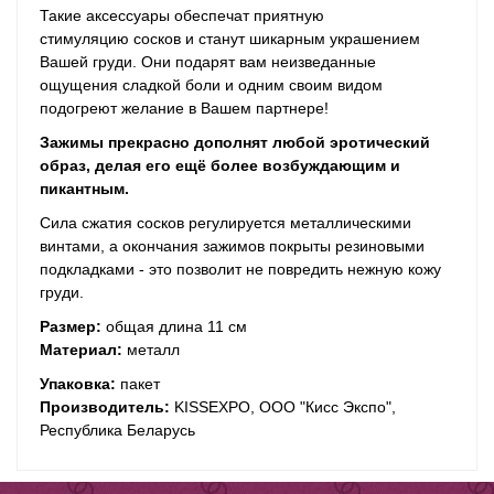
Такие аксессуары обеспечат приятную
стимуляцию сосков и станут шикарным украшением
Вашей груди. Они подарят вам неизведанные
ощущения сладкой боли и одним своим видом
подогреют желание в Вашем партнере!
Зажимы прекрасно дополнят любой эротический
образ, делая его ещё более возбуждающим и
пикантным.
Сила сжа­тия сос­ков регу­ли­ру­ется метал­ли­че­скими
винтами, а окончания зажимов покрыты рези­но­выми
подкладками - это позволит не повредить неж­ную кожу
груди.
Размер:
общая длина 11 см
Материал:
металл
Упаковка:
пакет
Производитель:
KISSEXPO, ОOО "Кисс Экспо",
Республика Беларусь