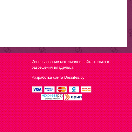
Использование материалов сайта только с
разрешения владельца.
Разработка сайта
Dessites.by