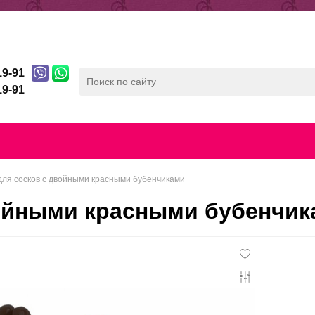
ды
Отзывы
Беспроцентная рассрочка
19-91
19-91
лата
Скидочная система
Контакты
Конфиденц
ля сосков с двойными красными бубенчиками
ойными красными бубенчик