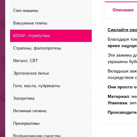
Описание
Секс-машины
Вакуумные помпы
Сделайте сво
BDSM - Атрибутика
Благодаря том
ярких ощущен
Страпоны, фаллопротезы
Эти зажимы дл
Металл, CBT
украшены бубе
Вкладыши зажи
Эротическое белье
посредством с
Гели, масла, лубриканты
Они просто 
Материал
: м
Зооэротика
Упаковка
: зи
Интимная гигиена
Производите
Презервативы
Возбуждающие средства