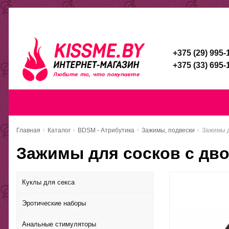
Каталог
Доставка и оплата
Скидочная система
Брен
+375 (29) 995-
+375 (33) 695-
Главная
Каталог
Доставка и оп
Главная
Каталог
BDSM - Атрибутика
Зажимы, подвески
Зажимы д
Зажимы для сосков с дв
Куклы для секса
Эротические наборы
Анальные стимуляторы