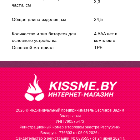
3,3
части, см
Общая длина изделия, см
24,5
Количество и тип батареек для
4 AAA нет в
основного устройства
комплекте
Основной материал
TPE
2026 © Индивидуальный предприниматель Сесликов Вадим
Валерьевич
УНП 790575472
Регистрационный номер в торговом реестре Республики
Беларусь: 776503 от 05.05.2026 г
Cвидетельство о регистрации: № 0885557 от 24 июня 2024 г.