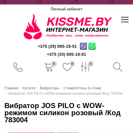
Личный кабинет
+375 (29) 995-19-91
+375 (33) 695-19-91
0
0
0
Главная
Главная
Каталог
Вибраторы
Стимуляторы G-точки
Вибратор JOS PILO с WOW-режимом силикон розовый /Код 783004
Каталог
Вибратор JOS PILO с WOW-
Доставка и оплата
режимом силикон розовый /Код
783004
Скидочная система