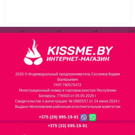
2026 © Индивидуальный предприниматель Сесликов Вадим
Валерьевич
УНП 790575472
Регистрационный номер в торговом реестре Республики
Беларусь: 776503 от 05.05.2026 г
Cвидетельство о регистрации: № 0885557 от 24 июня 2024 г.
Выдано Могилевским районным исполнительным комитетом
+375 (29) 995-19-91
+375 (33) 695-19-91