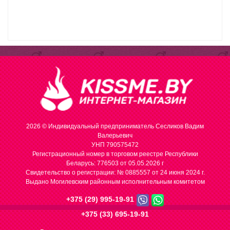
2026 © Индивидуальный предприниматель Сесликов Вадим
Валерьевич
УНП 790575472
Регистрационный номер в торговом реестре Республики
Беларусь: 776503 от 05.05.2026 г
Cвидетельство о регистрации: № 0885557 от 24 июня 2024 г.
Выдано Могилевским районным исполнительным комитетом
+375 (29) 995-19-91
+375 (33) 695-19-91