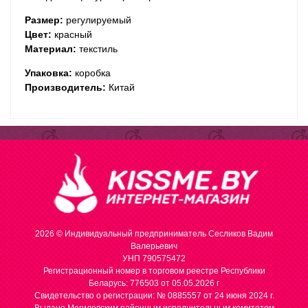
Размер:
регулируемый
Цвет:
красный
Материал:
текстиль
Упаковка:
коробка
Производитель:
Китай
2026 © Индивидуальный предприниматель Сесликов Вадим
Валерьевич
УНП 790575472
Регистрационный номер в торговом реестре Республики
Беларусь: 776503 от 05.05.2026 г
Cвидетельство о регистрации: № 0885557 от 24 июня 2024 г.