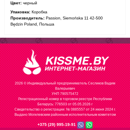
Цвет:
черный
Упаковка:
Коробка
Производитель:
Passion, Siemońska 11 42-500
Będzin Poland, Польша
2026 © Индивидуальный предприниматель Сесликов Вадим
Валерьевич
УНП 790575472
Регистрационный номер в торговом реестре Республики
Беларусь: 776503 от 05.05.2026 г
Cвидетельство о регистрации: № 0885557 от 24 июня 2024 г.
Выдано Могилевским районным исполнительным комитетом
+375 (29) 995-19-91