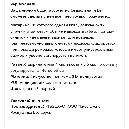
нер мол­чал!
Ваша нижняя будет абсолютно безмолвна, и Вы
сможете сделать с ней все, чего только пожелаете...
Материал, из которого сделан кляп, должен быть
упругим и мягким, чтобы не навредить зубам, поэтому
силикон - идеальный вариант для новичков.
Кляп невозможно выплюнуть, он надежно фиксируется
при помощи ремешка, который имеет уни­вер­саль­ный
размер и удобно регу­ли­ру­ется пряжкой.
Размер:
ширина кляпа 4 см, высота - 3,5 см,
по обхвату
регулируется от 40 до 58 см
Материал:
искусственная кожа (ПУ-полиуретан,
PU), медицинский силикон, металл
Цвет:
красный, черный
Упаковка:
зип-пакет
Производитель:
KISSEXPO, ОOО "Кисс Экспо",
Республика Беларусь