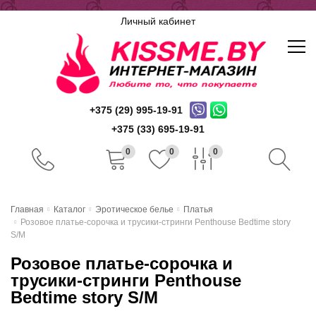
Личный кабинет
+375 (29) 995-19-91
+375 (33) 695-19-91
0
0
0
Главная
Главная
Каталог
Эротическое белье
Платья
Розовое платье-сорочка и трусики-стринги Penthouse Bedtime story
Каталог
S/M
Розовое платье-сорочка и
Доставка и оплата
трусики-стринги Penthouse
Скидочная система
Bedtime story S/M