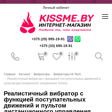
Личный кабинет
+375 (29) 995-19-91
+375 (33) 695-19-91
0
0
0
Главная
Главная
Каталог
Вибраторы
Вибраторы Hi-Tech
Реалистичный вибратор с функцией поступательных движений и
Каталог
пультом дистанционного управления Tommy
Реалистичный вибратор с
Доставка и оплата
функцией поступательных
Скидочная система
движений и пультом
дистанционного управления