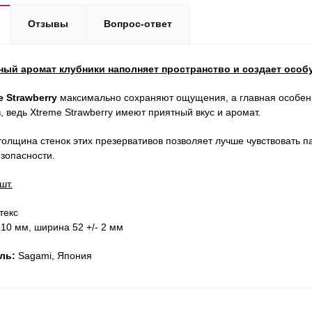
Отзывы
Вопрос-ответ
ый аромат клубники наполняет пространство и создает особ
e Strawberry
максимально сохраняют ощущения, а главная особенн
, ведь Xtreme Strawberry имеют приятный вкус и аромат.
толщина стенок этих презервативов позволяет лучше чувствовать п
езопасности.
шт.
текс
 10 мм, ширина 52 +/- 2 мм
ль:
Sagami, Япония