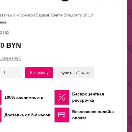
вативы с клубникой Sagami Xtreme Strawberry 10 шт
нее
43163
00 BYN
 дешевле?
В корзину
Купить в 1 клик
Беспроцентная
100% анонимность
рассрочка
Безопасная онлайн-
Доставка от 2-х часов
оплата