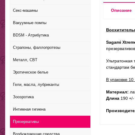
Описание
Секс-машины
Вакуумные помпы
Восхитительн
BDSM - Атрибутика
Sagami Xtrem
Страпоны, фаллопротезы
презервативов
Металл, CBT
Ультратонкая 
стандартам б
Эротическое белье
В упаковке 10 
Гели, масла, лубриканты
Материал:
ла
Зооэротика
Длина
190 +/-
Интимная гигиена
Производите
Презервативы
Возбуждающие средства