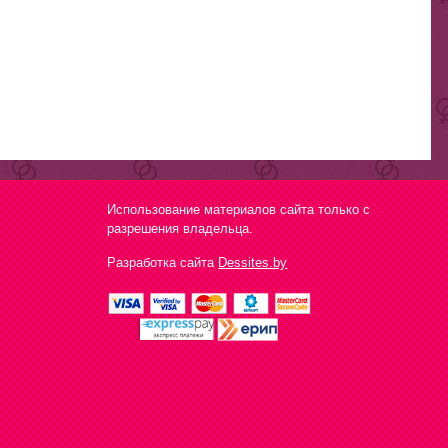
Использование материалов сайта только с
разрешения владельца.
Разработка сайта
Dessites.by