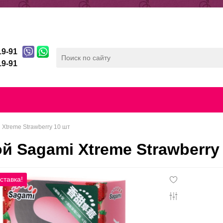
ды
Отзывы
Беспроцентная рассрочка
19-91
19-91
лата
Скидочная система
Контакты
Конфиденц
Xtreme Strawberry 10 шт
й Sagami Xtreme Strawberry