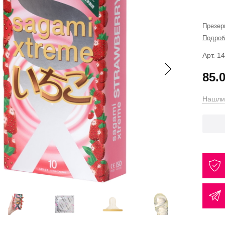
Презер
Подроб
Арт. 1
85.
Нашли