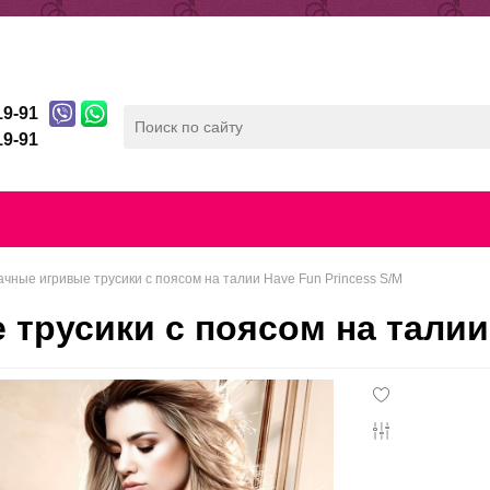
ды
Отзывы
Беспроцентная рассрочка
19-91
19-91
лата
Скидочная система
Контакты
Конфиденц
чные игривые трусики с поясом на талии Have Fun Princess S/M
трусики с поясом на талии 