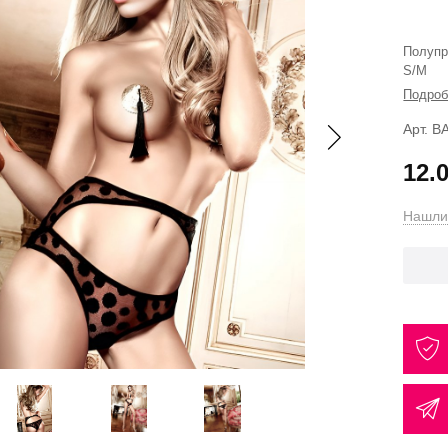
Полупр
S/M
Подроб
Арт. 
12.
Нашли