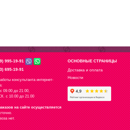
9) 995-19-91
ОСНОВНЫЕ СТРАНИЦЫ
3) 695-19-91
Доставка и оплата
Новости
аботы консультанта интернет-
а:
с 09.00 до 21.00,
К. с 10.00 до 21.00
аказов на сайте осуществляется
уточно.
оза нет.