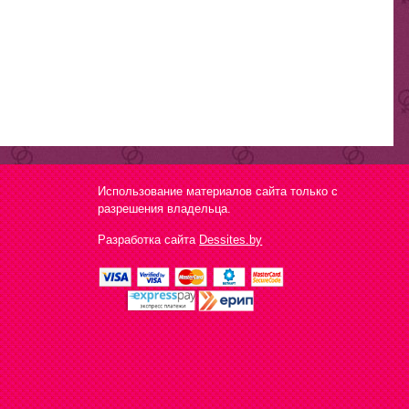
Использование материалов сайта только с
разрешения владельца.
Разработка сайта
Dessites.by