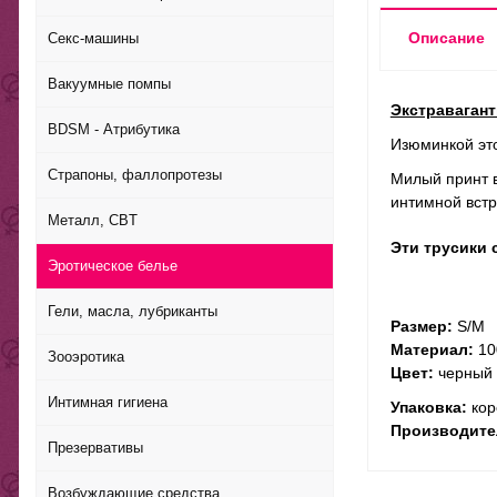
Описание
Секс-машины
Вакуумные помпы
Экстравагант
BDSM - Атрибутика
Изюминкой это
Страпоны, фаллопротезы
Милый принт в
интимной встр
Металл, CBT
Эти трусики 
Эротическое белье
Гели, масла, лубриканты
Размер:
S/M
Материал:
10
Зооэротика
Цвет:
черный
Интимная гигиена
Упаковка:
кор
Производите
Презервативы
Возбуждающие средства