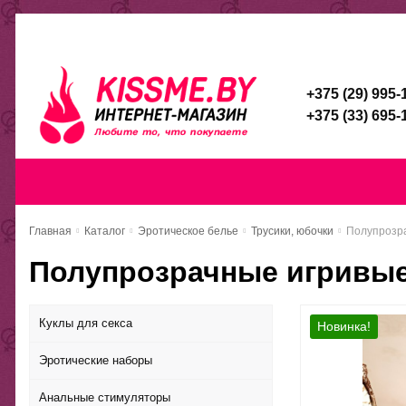
Каталог
Доставка и оплата
Скидочная система
Брен
+375 (29) 995-
+375 (33) 695-
Главная
Каталог
Доставка и оп
Главная
Каталог
Эротическое белье
Трусики, юбочки
Полупрозра
Полупрозрачные игривые 
Куклы для секса
Новинка!
Эротические наборы
Анальные стимуляторы