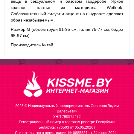
вещь в сексуальном и базовом гардеробе. Яркое
красное платье из материала Wetlook.
Соблазнительный силуэт и акцент на шнуровке сделают
образ незабываемым.
Размер M (объем груди 91-95 см, талия 75-77 см, бедра
95-97 см)
Производитель Китай
2026 © Индивидуальный предприниматель Сесликов Вадим
Валерьевич
УНП 790575472
Регистрационный номер в торговом реестре Республики
Беларусь: 776503 от 05.05.2026 г
Cвидетельство о регистрации: № 0885557 от 24 июня 2024 г.