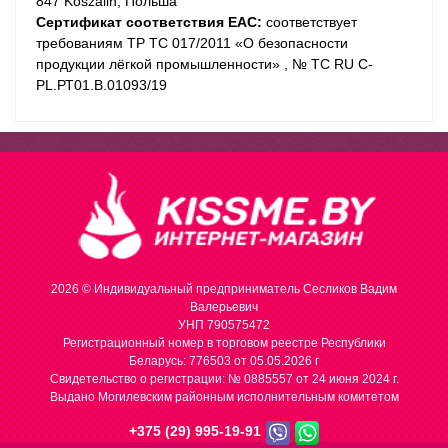
847 Koszalin, Польша
Сертификат соответствия EAC:
соответствует
требованиям ТР ТС 017/2011 «О безопасности
продукции лёгкой промышленности» , № ТС RU C-
PL.РТ01.В.01093/19
2026 © Индивидуальный предприниматель Сесликов Вадим
Валерьевич
УНП 790575472
Регистрационный номер в торговом реестре Республики
Беларусь: 776503 от 05.05.2026 г
Cвидетельство о регистрации: № 0885557 от 24 июня 2024 г.
Выдано Могилевским районным исполнительным комитетом
+375 (29) 995-19-91