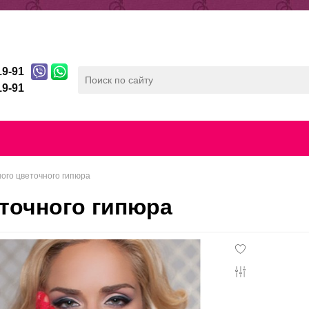
ды
Отзывы
Беспроцентная рассрочка
19-91
19-91
лата
Скидочная система
Контакты
Конфиденц
ного цветочного гипюра
еточного гипюра