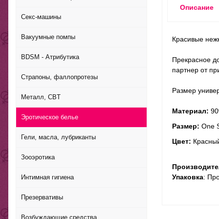
Описание
Секс-машины
Вакуумные помпы
Красивые нежн
BDSM - Атрибутика
Прекрасное до
партнер от пр
Страпоны, фаллопротезы
Размер униве
Металл, CBT
Материал:
90
Эротическое белье
Р
азмер:
One S
Гели, масла, лубриканты
Цвет:
Красны
Зооэротика
Производите
Упаковка
: Пр
Интимная гигиена
Презервативы
Возбуждающие средства