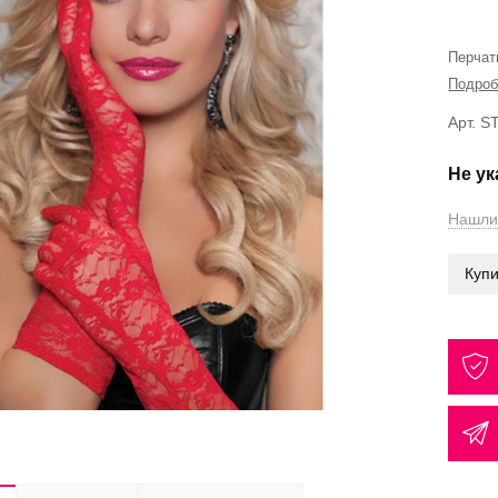
Перчат
Подроб
Арт. 
Не у
Нашли
Купи