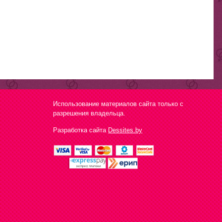
Использование материалов сайта только с
разрешения владельца.
Разработка сайта
Dessites.by