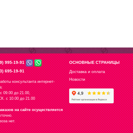
9) 995-19-91
ОСНОВНЫЕ СТРАНИЦЫ
3) 695-19-91
Доставка и оплата
Новости
аботы консультанта интернет-
а:
с 09.00 до 21.00,
К. с 10.00 до 21.00
аказов на сайте осуществляется
уточно.
оза нет.