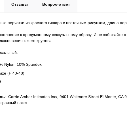
Отзывы
Вопрос-ответ
ые перчатки из красного гипюра с цветочным рисунком, длина перч
полнение к продуманному сексуальному образу. И не забывайте 
икосновения к коже кружева.
рсальный.
% Nylon, 10% Spandex
ize (Р 40-48)
й
ль
: Carrie Amber Intimates Inc/, 9401 Whitmore Street El Monte, CA
озрачный пакет