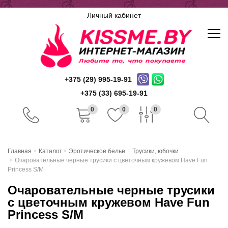
Личный кабинет
+375 (29) 995-19-91
+375 (33) 695-19-91
0
0
0
Главная
Главная
Каталог
Эротическое белье
Трусики, юбочки
Очаровательные черные трусики с цветочным кружевом Have Fun
Каталог
Princess S/M
Очаровательные черные трусики
Доставка и оплата
с цветочным кружевом Have Fun
Скидочная система
Princess S/M