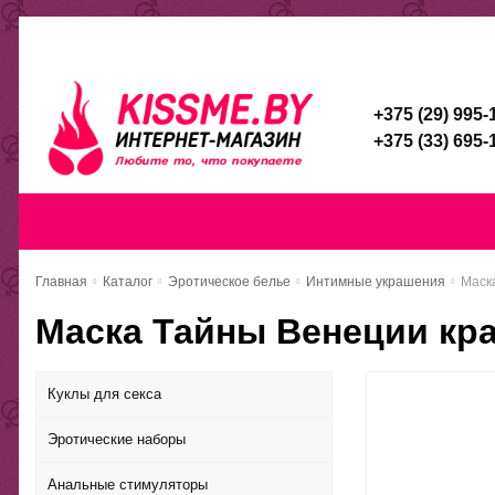
Каталог
Доставка и оплата
Скидочная система
Брен
+375 (29) 995-
+375 (33) 695-
Главная
Каталог
Доставка и оп
Главная
Каталог
Эротическое белье
Интимные украшения
Маск
Маска Тайны Венеции кр
Куклы для секса
Эротические наборы
Анальные стимуляторы