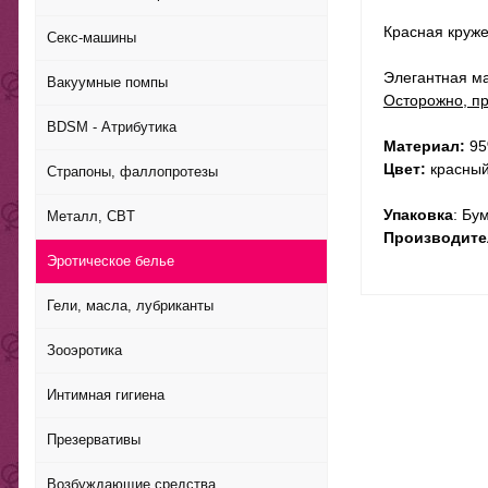
Красная круже
Секс-машины
Элегантная ма
Вакуумные помпы
Осторожно, пр
BDSM - Атрибутика
Материал:
95%
Цвет:
красны
Страпоны, фаллопротезы
Упаковка
: Бу
Металл, CBT
Производите
Эротическое белье
Гели, масла, лубриканты
Зооэротика
Интимная гигиена
Презервативы
Возбуждающие средства