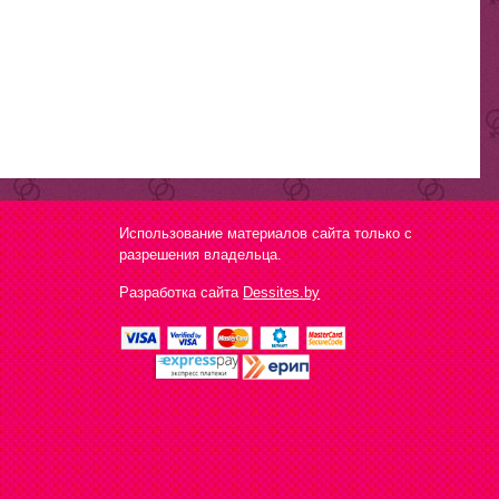
Использование материалов сайта только с
разрешения владельца.
Разработка сайта
Dessites.by