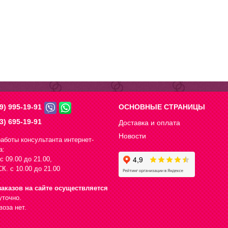
9) 995-19-91
ОСНОВНЫЕ СТРАНИЦЫ
3) 695-19-91
Доставка и оплата
Новости
аботы консультанта интернет-
а:
с 09.00 до 21.00,
К. с 10.00 до 21.00
аказов на сайте осуществляется
уточно.
оза нет.