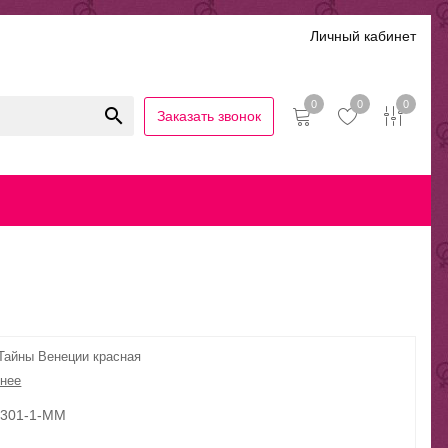
Личный кабинет
0
0
0
Заказать звонок
иальность
Гарантии и возврат
Беспроцентная рассрочка
Тайны Венеции красная
нее
7301-1-MM