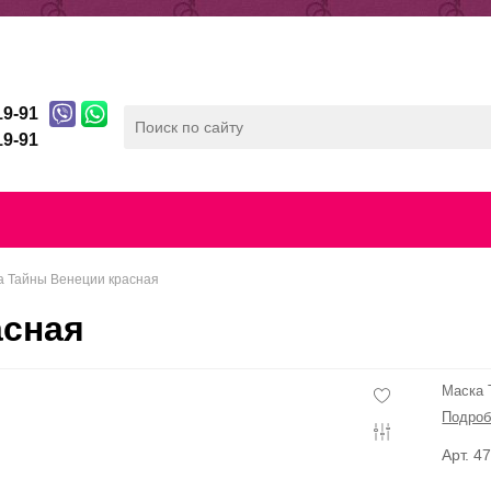
ды
Отзывы
Беспроцентная рассрочка
19-91
19-91
лата
Скидочная система
Контакты
Конфиденц
а Тайны Венеции красная
асная
Маска 
Подроб
Арт. 4