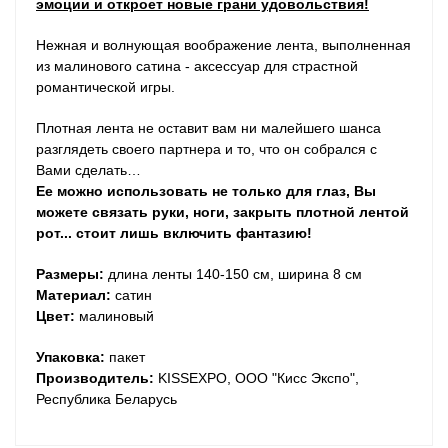
эмоции и откроет новые грани удовольствия!
Нежная и волнующая воображение лента, выполненная
из малинового сатина - аксессуар для страстной
романтической игры.
Плотная лента не оста­вит вам ни малейшего шанса
разглядеть­ сво­его парт­нера и то, что он собрался с
Вами сделать…
Ее можно использовать не только для глаз, Вы
можете связать руки, ноги, закрыть плотной лентой
рот... стоит лишь включить фантазию!
Размеры:
длина ленты 140-150 см, ширина 8 см
Материал:
сатин
Цвет:
малиновый
Упаковка:
пакет
Производитель:
KISSEXPO, ОOО "Кисс Экспо",
Республика Беларусь