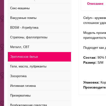
Описание
Секс-машины
Celyn– кружев
Вакуумные помпы
сплошное удо
BDSM - Атрибутика
Модель произв
Страпоны, фаллопротезы
приподнятость
Металл, CBT
Подходят как 
Эротическое белье
Состав:
90% 
Размер:
S/M
Гели, масла, лубриканты
Зооэротика
Упаковка:
Кор
Интимная гигиена
Производите
Презервативы
Возбуждающие средства