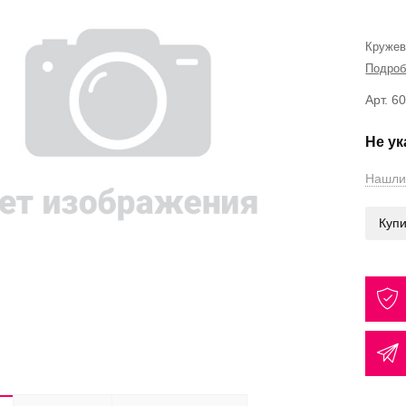
Кружев
Подроб
Арт. 6
Не у
Нашли
Купи