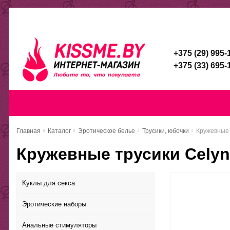
Каталог
Доставка и оплата
Скидочная система
Брен
+375 (29) 995-
+375 (33) 695-
Главная
Каталог
Доставка и оп
Главная
Каталог
Эротическое белье
Трусики, юбочки
Кружевные 
Кружевные трусики Celyn
Куклы для секса
Эротические наборы
Анальные стимуляторы