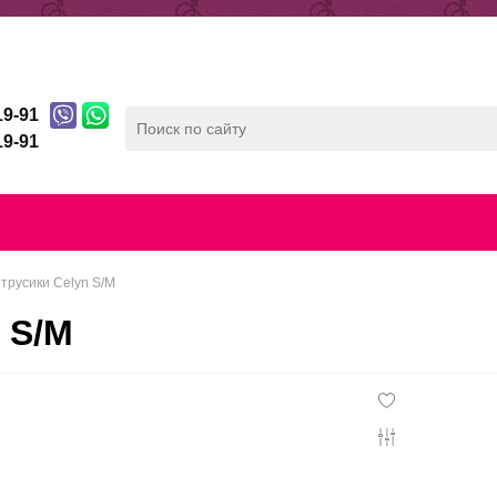
ды
Отзывы
Беспроцентная рассрочка
19-91
19-91
лата
Скидочная система
Контакты
Конфиденц
трусики Celyn S/M
 S/M