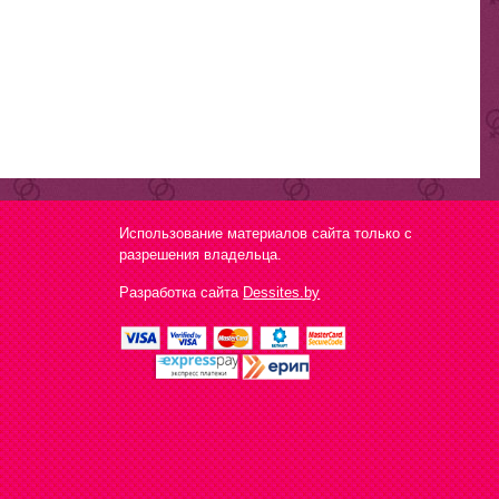
Использование материалов сайта только с
разрешения владельца.
Разработка сайта
Dessites.by