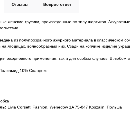
Отзывы
Вопрос-ответ
ные женские трусики, произведенные по типу шортиков. Аккуратны
вольствие.
едена из полупрозрачного ажурного материала в классическом соч
 на ягодицах, волнообразный низ. Сзади на копчике изделие укра
для ежедневного применения, так и для особых случаев. В любом в
Полиамид 10% Спандекс
обка
ль:
Livia Corsetti Fashion, Wenedów 1A 75-847 Koszalin, Польша