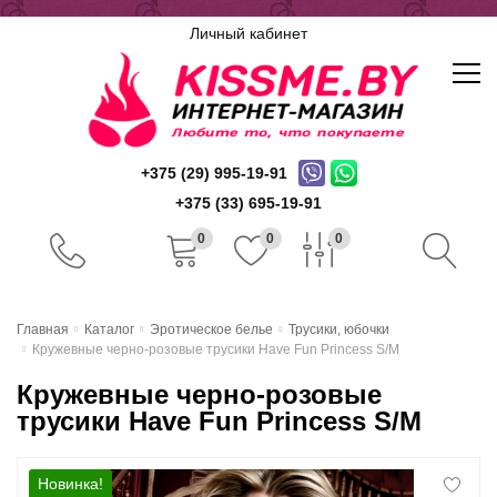
Личный кабинет
+375 (29) 995-19-91
+375 (33) 695-19-91
0
0
0
Главная
Главная
Каталог
Эротическое белье
Трусики, юбочки
Кружевные черно-розовые трусики Have Fun Princess S/M
Каталог
Кружевные черно-розовые
Доставка и оплата
трусики Have Fun Princess S/M
Скидочная система
Новинка!