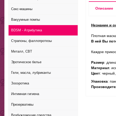
Описание
Секс-машины
Вакуумные помпы
Незнание и о
BDSM - Атрибутика
Плотная маска
Страпоны, фаллопротезы
В ней Вы пот
Металл, CBT
Каждое при­кос
Эротическое белье
Размер
: длин
Материал
: и
Гели, масла, лубриканты
Цвет
: черный
Упаковка
: пак
Зооэротика
Производите
Интимная гигиена
Презервативы
Возбуждающие средства