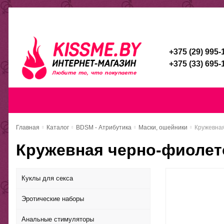
Каталог
Доставка и оплата
Скидочная система
Брен
+375 (29) 995-
+375 (33) 695-
Главная
Каталог
Доставка и оп
Главная
Каталог
BDSM - Атрибутика
Маски, ошейники
Кружевная
Кружевная черно-фиолето
Куклы для секса
Эротические наборы
Анальные стимуляторы