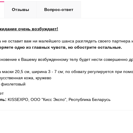
Отзывы
Вопрос-ответ
жидание очень возбуждает!
 не оста­вит вам ни малейшего шанса разглядеть­ сво­его парт­нера
еряете одно из глав­ных чувств, но обост­рите остальные.
­но­ве­ние к Вашему воз­буж­ден­ному телу будет нести совершенно д
а маски 20,5 см, ширина 3 - 7 см; по обхвату регулируется при п
скусственная кожа, кружево
, фиолетовый
ет
ль:
KISSEXPO, ОOО "Кисс Экспо", Республика Беларусь