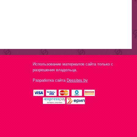
Использование материалов сайта только с
разрешения владельца.
Разработка сайта
Dessites.by