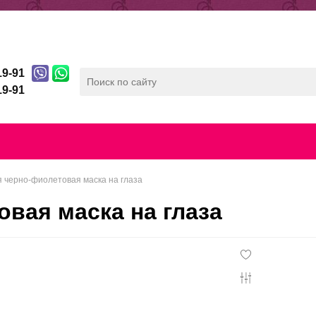
ды
Отзывы
Беспроцентная рассрочка
19-91
19-91
лата
Скидочная система
Контакты
Конфиденц
 черно-фиолетовая маска на глаза
вая маска на глаза