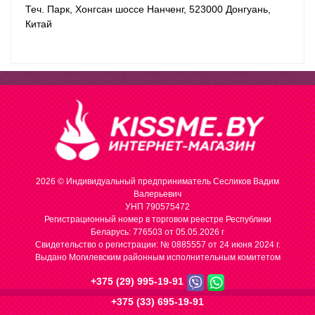
Теч. Парк, Хонгсан шоссе Нанченг, 523000 Донгуань,
Китай
2026 © Индивидуальный предприниматель Сесликов Вадим
Валерьевич
УНП 790575472
Регистрационный номер в торговом реестре Республики
Беларусь: 776503 от 05.05.2026 г
Cвидетельство о регистрации: № 0885557 от 24 июня 2024 г.
Выдано Могилевским районным исполнительным комитетом
+375 (29) 995-19-91
+375 (33) 695-19-91