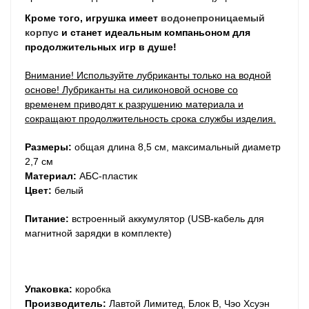
Кроме того, игрушка имеет
водонепроницаемый
корпус
и станет идеальным компаньоном для
продолжительных игр в душе!
Внимание! Используйте лубриканты только на водной
основе! Лубриканты на силиконовой основе со
временем приводят к разрушению материала и
сокращают продолжительность срока службы изделия.
Размеры:
общая длина 8,5 см, максимальный диаметр
2,7 см
Материал:
АБС-пластик
Цвет:
белый
Питание:
встроенный аккумулятор (USB-кабель для
магнитной зарядки в комплекте)
Упаковка:
коробка
Производитель:
Лавтой Лимитед, Блок B, Чэо Хсуэн