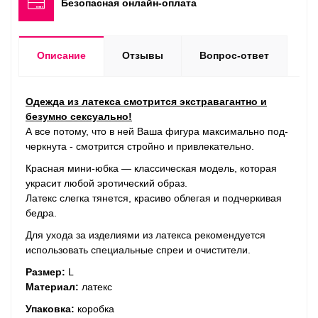
Безопасная онлайн-оплата
Описание
Отзывы
Вопрос-ответ
Одежда из латекса смот­рится экс­тра­вагантно и
безумно сек­су­ально!
А все потому, что в ней Ваша фигура мак­симально под­
черк­нута - смот­рится строй­но и привлекательно.
Красная мини-юбка — клас­си­че­ская модель, которая
украсит любой эротический образ.
Латекс слегка тянется, кра­сиво облегая и под­чер­ки­вая
бедра.
Для ухода за изделиями из латекса рекомендуется
использовать специальные спреи и очистители.
Размер:
L
Материал:
латекс
Упаковка:
коробка