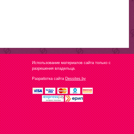
Использование материалов сайта только с
разрешения владельца.
Разработка сайта
Dessites.by