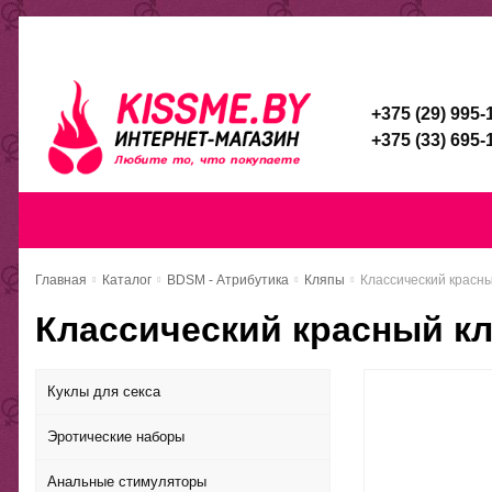
Каталог
Доставка и оплата
Скидочная система
Брен
+375 (29) 995-
+375 (33) 695-
Главная
Каталог
Доставка и оп
Главная
Каталог
BDSM - Атрибутика
Кляпы
Классический красн
Классический красный к
Куклы для секса
Эротические наборы
Анальные стимуляторы