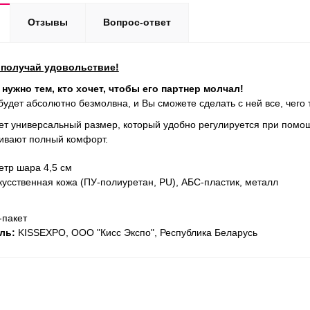
Отзывы
Вопрос-ответ
 получай удовольствие!
о нужно тем, кто хочет, чтобы его парт­нер мол­чал!
удет абсолютно безмолвна, и Вы сможете сделать с ней все, чего т
 уни­вер­саль­ный размер, кото­рый удобно регу­ли­ру­ется при помо
чи­вают пол­ный комфорт.
тр шара 4,5 см
скусственная кожа (ПУ-полиуретан, PU), АБС-пластик, металл
й
п-пакет
ль:
KISSEXPO, ОOО "Кисс Экспо", Республика Беларусь