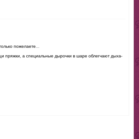
олько пожелаете...
щи пряжки, а спе­ци­аль­ные дырочки в шаре облег­чают дыха­