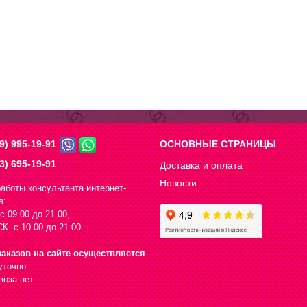
9) 995-19-91
ОСНОВНЫЕ СТРАНИЦЫ
3) 695-19-91
Доставка и оплата
Новости
аботы консультанта интернет-
а:
с 09.00 до 21.00,
К. с 10.00 до 21.00
аказов на сайте осуществляется
уточно.
оза нет.