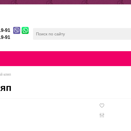
ды
Отзывы
Беспроцентная рассрочка
19-91
19-91
лата
Скидочная система
Контакты
Конфиденц
ый кляп
ляп