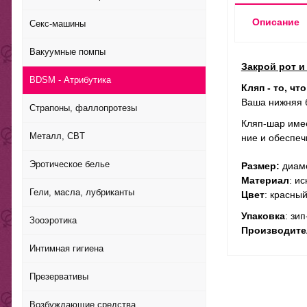
Описание
Секс-машины
Вакуумные помпы
Закрой рот и
BDSM - Атрибутика
Кляп - то, чт
Ваша нижняя б
Страпоны, фаллопротезы
Кляп-шар имеет
Металл, CBT
ние и обес­пе­
Эротическое белье
Размер:
диаме
Материал
: и
Гели, масла, лубриканты
Цвет
: красны
Упаковка
: зи
Зооэротика
Производите
Интимная гигиена
Презервативы
Возбуждающие средства