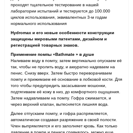
проходят тщательное тестирование в нашей
лаборатории испытаний и тестируются до 100.000
циклов использования, эквивалентных 3-м годам
нормального использования
Hydromax и его новые особенности конструкции
защищены мировыми патентами, дизайном и
регистрацией товарных знаков.
Применение помпы «Bathmate » в душе
Наливаем воду в помпу, затем вертикально опускаем её
так, чтобы не пролить воду, и аккуратно надеваем на
пенис. Снизу вверх. Затем быстро переворачиваем
помпу и прижимаем её основание в лобковой кости. Для
того чтобы предупредить засасывание мошонки,
подтягиваем её кожу в низ, до комфортного ощущения.
Затем надавливаем на помпу. Гофра сжимается, и
через верхний клапан, вытесняется лишняя вода.
Далее отпускаем помпу, и гофра распрямляется,
автоматически создавая разряжение в своей полости.
Член выпрямляется и его заполняет кровь. Как только
давление в помпе и пенисе сравнялось, можно еще