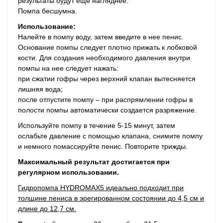
результаты будут еще нагляднее.
Помпа бесшумна.
Использование:
Налейте в помпу воду, затем введите в нее пенис.
Основание помпы следует плотно прижать к лобковой
кости. Для создания необходимого давления внутри
помпы на нее следует нажать:
при сжатии гофры через верхний клапан вытесняется
лишняя вода;
после отпустите помпу – при распрямлении гофры в
полости помпы автоматически создается разряжение.
Используйте помпу в течение 5-15 минут, затем
ослабьте давление с помощью клапана, снимите помпу
и немного помассируйте пенис. Повторите трижды.
Максимальный результат достигается при
регулярном использовании.
Гидропомпа HYDROMAX5 идеально подходит при
толщине пениса в эрегированном состоянии до 4,5 см и
длине до 12,7 см.