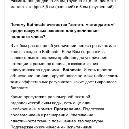
Размер:
общая длина 26 см, глубина 21,5 см, диаметр
манжеты-гофры 8,5 см (внешний) и 5 см (внутренний)
Почему Bathmate считается "золотым стандартом"
среди вакуумных насосов для увеличения
полового члена?
В любом разговоре об увеличении пениса речь так или
иначе заходит о Bathmate. Если Вам встречались
сравнительные анализы приборов для увеличения
потенции и размеров пениса, в каждом из них
присутствовало одно имя -
Bathmate
. И есть простое
объяснение, ни один другой насос не может обеспечить
таких эффективных результатов, какие дает гидронасос
Bathmate.
Кроме присутствия равномерной плотной
гидравлической силы воды, есть еще один
необходимый момент.
Прогревание.
Подготовка
полового члена к расширению. Увеличение
пластичности ткани с повышением температуры.
Подтверждено клиническими испытаниями