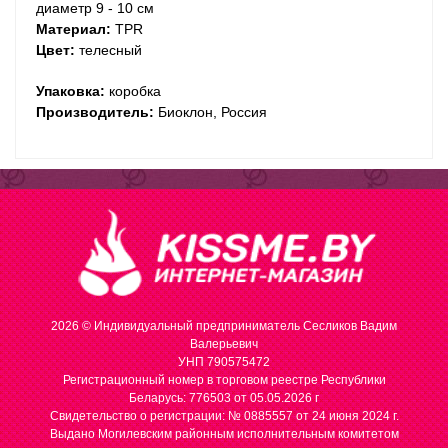
диаметр 9 - 10 см
Материал:
TPR
Цвет:
телесный
Упаковка:
коробка
Производитель:
Биоклон, Россия
2026 © Индивидуальный предприниматель Сесликов Вадим
Валерьевич
УНП 790575472
Регистрационный номер в торговом реестре Республики
Беларусь: 776503 от 05.05.2026 г
Cвидетельство о регистрации: № 0885557 от 24 июня 2024 г.
Выдано Могилевским районным исполнительным комитетом