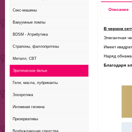
Описание
Секс-машины
Вакуумные помпы
В черном сет
BDSM - Атрибутика
Элегантная че
Страпоны, фаллопротезы
Имеет квадрат
Наряд обнажае
Металл, CBT
Благодаря эл
Эротическое белье
Гели, масла, лубриканты
Зооэротика
Интимная гигиена
Презервативы
Возбуждающие средства