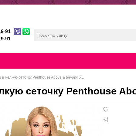
ды
Отзывы
Беспроцентная рассрочка
19-91
19-91
лата
Скидочная система
Контакты
Конфиденц
 в мелкую сеточку Penthouse Above & beyond XL
лкую сеточку Penthouse Ab