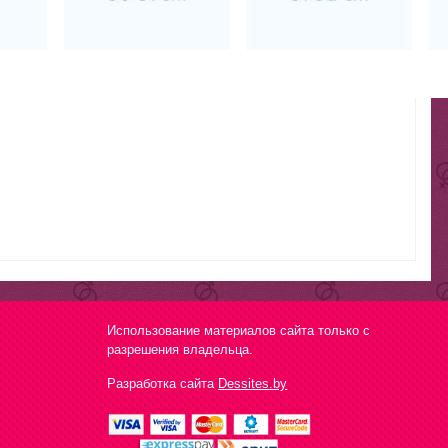
Использование материалов сайта только с
разрешения владельца.
Разработка сайта
Dessites.by