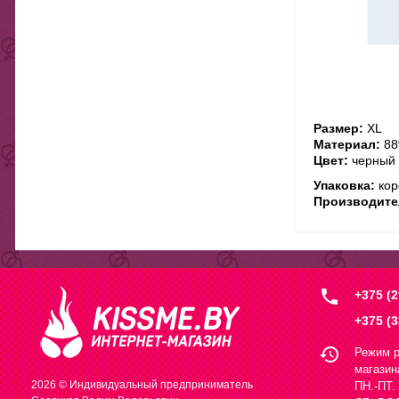
Размер:
XL
Материал:
88
Цвет:
черный
Упаковка:
кор
Производите
local_phone
+375 (2
+375 (3
history
Режим р
магазин
2026 © Индивидуальный предприниматель
ПН.-ПТ. 