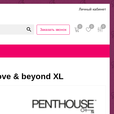
Личный кабинет
0
0
0
Заказать звонок
иальность
Гарантии и возврат
Беспроцентная рассрочка
ove & beyond XL