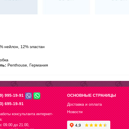
% нейлон, 12% эластан
обка
ль:
Penthouse, Германия
9) 995-19-91
ОСНОВНЫЕ СТРАНИЦЫ
3) 695-19-91
Доставка и оплата
Новости
аботы консультанта интернет-
а:
с 09.00 до 21.00,