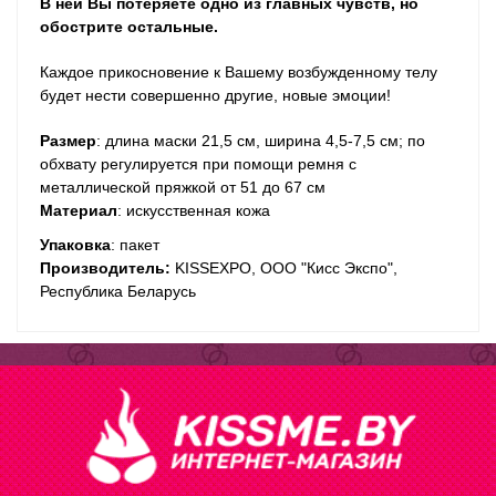
В ней Вы потеряете одно из глав­ных чувств, но
обост­рите остальные.
Каждое при­кос­но­ве­ние к Вашему воз­буж­ден­ному телу
будет нести совершенно другие, новые эмоции!
Размер
: длина маски 21,5 см, ширина 4,5-7,5 см; по
обхвату регулируется при помощи ремня с
металлической пряжкой от 51 до 67 см
Материал
: искусственная кожа
Упаковка
: пакет
Производитель:
KISSEXPO, ОOО "Кисс Экспо",
Республика Беларусь