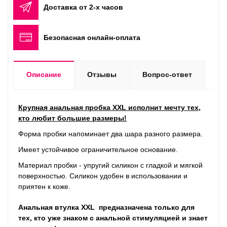
Доставка от 2-х часов
Безопасная онлайн-оплата
Описание
Отзывы
Вопрос-ответ
Круп­ная анальная пробка XXL испол­нит мечту тех,
кто любит большие разме­ры!
Форма пробки напоминает два шара разного размера.
Имеет устойчивое ограничительное основание.
Мате­риал пробки - упругий сили­кон с глад­кой и мяг­кой
поверх­но­стью. Сили­кон удо­бен в исполь­зо­ва­нии и
приятен к коже.
Анальная втулка XXL предназначена только для
тех, кто уже зна­ком с аналь­ной стиму­ляцией и знает