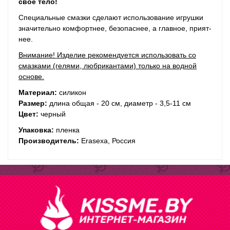
свое тело!
Специальные смазки сде­лают использование игрушки
зна­чи­тельно комфорт­нее, без­опас­нее, а глав­ное, при­ят­
нее.
Внимание! Изделие рекомендуется использовать со
смазками (гелями, любрикантами) только на водной
основе.
Материал:
силикон
Размер:
длина общая - 20 см, диаметр - 3,5-11 см
Цвет:
черный
Упаковка:
пленка
Производитель:
Erasexa, Россия