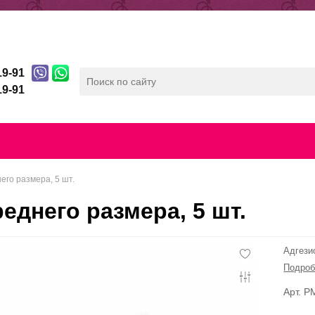
ды
Отзывы
Беспроцентная рассрочка
19-91
19-91
лата
Скидочная система
Контакты
Конфиденц
го размера, 5 шт.
еднего размера, 5 шт.
Адгези
Подроб
Арт. 