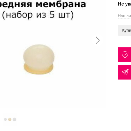
Не у
Нашли
Купи