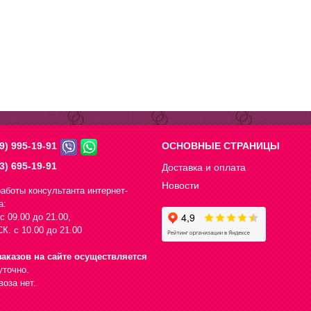
9) 995-19-91
ОСНОВНЫЕ СТРАНИЦЫ
3) 695-19-91
Доставка и оплата
Новости
аботы консультанта интернет-
а:
с 09.00 до 21.00,
К. с 10.00 до 21.00
аказов на сайте осуществляется
уточно.
оза нет.