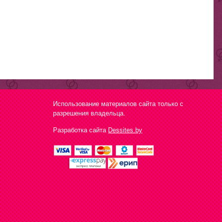
Использование материалов сайта только с
разрешения владельца.
Разработка сайта
Dessites.by