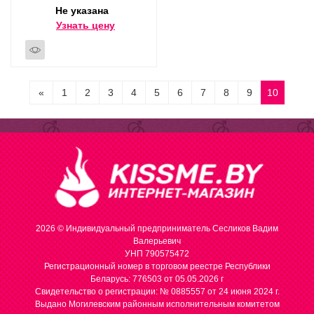
Не указана
Узнать цену
«
1
2
3
4
5
6
7
8
9
10
2026 © Индивидуальный предприниматель Сесликов Вадим
Валерьевич
УНП 790575472
Регистрационный номер в торговом реестре Республики
Беларусь: 776503 от 05.05.2026 г
Cвидетельство о регистрации: № 0885557 от 24 июня 2024 г.
Выдано Могилевским районным исполнительным комитетом